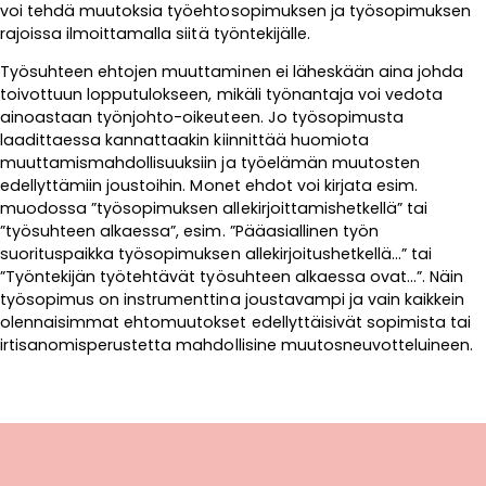
voi tehdä muutoksia työehtosopimuksen ja työsopimuksen
rajoissa ilmoittamalla siitä työntekijälle.
Työsuhteen ehtojen muuttaminen ei läheskään aina johda
toivottuun lopputulokseen, mikäli työnantaja voi vedota
ainoastaan työnjohto-oikeuteen. Jo työsopimusta
laadittaessa kannattaakin kiinnittää huomiota
muuttamismahdollisuuksiin ja työelämän muutosten
edellyttämiin joustoihin. Monet ehdot voi kirjata esim.
muodossa ”työsopimuksen allekirjoittamishetkellä” tai
”työsuhteen alkaessa”, esim. ”Pääasiallinen työn
suorituspaikka työsopimuksen allekirjoitushetkellä…” tai
”Työntekijän työtehtävät työsuhteen alkaessa ovat…”. Näin
työsopimus on instrumenttina joustavampi ja vain kaikkein
olennaisimmat ehtomuutokset edellyttäisivät sopimista tai
irtisanomisperustetta mahdollisine muutosneuvotteluineen.