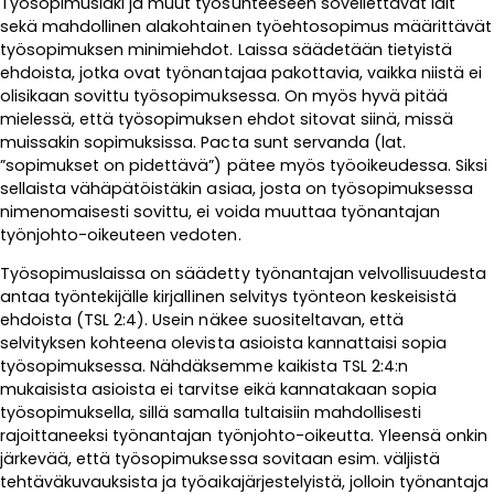
Työsopimuslaki ja muut työsuhteeseen sovellettavat lait
sekä mahdollinen alakohtainen työehtosopimus määrittävät
työsopimuksen minimiehdot. Laissa säädetään tietyistä
ehdoista, jotka ovat työnantajaa pakottavia, vaikka niistä ei
olisikaan sovittu työsopimuksessa. On myös hyvä pitää
mielessä, että työsopimuksen ehdot sitovat siinä, missä
muissakin sopimuksissa. Pacta sunt servanda (lat.
”sopimukset on pidettävä”) pätee myös työoikeudessa. Siksi
sellaista vähäpätöistäkin asiaa, josta on työsopimuksessa
nimenomaisesti sovittu, ei voida muuttaa työnantajan
työnjohto-oikeuteen vedoten.
Työsopimuslaissa on säädetty työnantajan velvollisuudesta
antaa työntekijälle kirjallinen selvitys työnteon keskeisistä
ehdoista (TSL 2:4). Usein näkee suositeltavan, että
selvityksen kohteena olevista asioista kannattaisi sopia
työsopimuksessa. Nähdäksemme kaikista TSL 2:4:n
mukaisista asioista ei tarvitse eikä kannatakaan sopia
työsopimuksella, sillä samalla tultaisiin mahdollisesti
rajoittaneeksi työnantajan työnjohto-oikeutta. Yleensä onkin
järkevää, että työsopimuksessa sovitaan esim. väljistä
tehtäväkuvauksista ja työaikajärjestelyistä, jolloin työnantaja