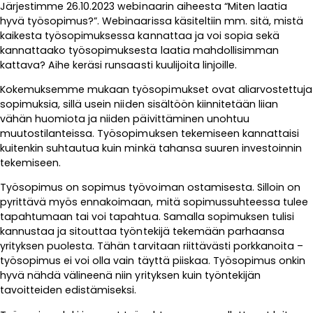
Järjestimme 26.10.2023 webinaarin aiheesta “Miten laatia
hyvä työsopimus?”. Webinaarissa käsiteltiin mm. sitä, mistä
kaikesta työsopimuksessa kannattaa ja voi sopia sekä
kannattaako työsopimuksesta laatia mahdollisimman
kattava? Aihe keräsi runsaasti kuulijoita linjoille.
Kokemuksemme mukaan työsopimukset ovat aliarvostettuja
sopimuksia, sillä usein niiden sisältöön kiinnitetään liian
vähän huomiota ja niiden päivittäminen unohtuu
muutostilanteissa. Työsopimuksen tekemiseen kannattaisi
kuitenkin suhtautua kuin minkä tahansa suuren investoinnin
tekemiseen.
Työsopimus on sopimus työvoiman ostamisesta. Silloin on
pyrittävä myös ennakoimaan, mitä sopimussuhteessa tulee
tapahtumaan tai voi tapahtua. Samalla sopimuksen tulisi
kannustaa ja sitouttaa työntekijä tekemään parhaansa
yrityksen puolesta. Tähän tarvitaan riittävästi porkkanoita –
työsopimus ei voi olla vain täyttä piiskaa. Työsopimus onkin
hyvä nähdä välineenä niin yrityksen kuin työntekijän
tavoitteiden edistämiseksi.